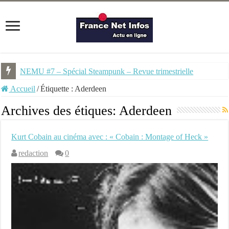
NEMU #7 – Spécial Steampunk – Revue trimestrielle
Accueil
/
Étiquette :
Aderdeen
Archives des étiques:
Aderdeen
Kurt Cobain au cinéma avec : « Cobain : Montage of Heck »
redaction
0