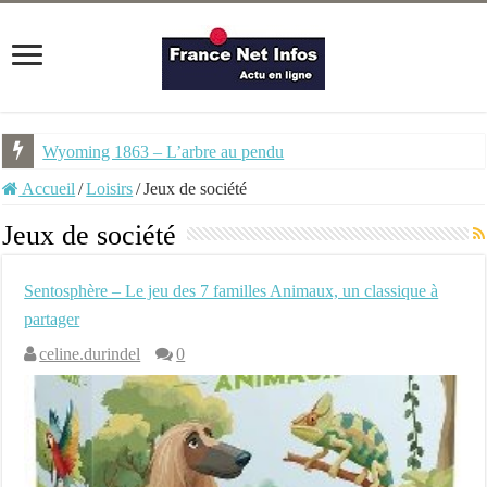
Wyoming 1863 – L’arbre au pendu
NEMU #7 – Spécial Steampunk – Revue trimestrielle
Accueil
/
Loisirs
/
Jeux de société
Jeux de société
Sentosphère – Le jeu des 7 familles Animaux, un classique à
partager
celine.durindel
0