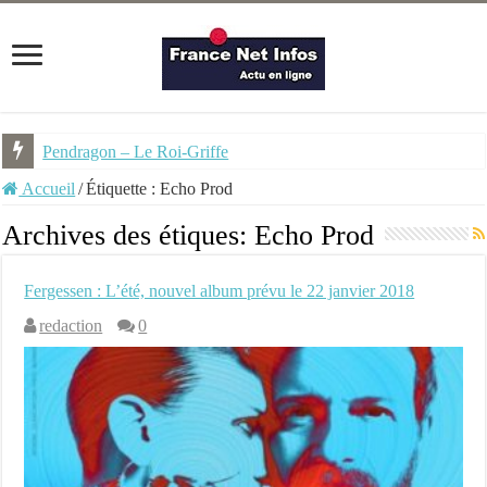
Pendragon – Le Roi-Griffe
Accueil
/
Étiquette :
Echo Prod
Archives des étiques:
Echo Prod
Fergessen : L’été, nouvel album prévu le 22 janvier 2018
redaction
0