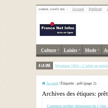
Accueil
Publicité
SAMEDI , 8 AOÛT 2026
Culture
Loisirs
Mode
A
A la Une
Wyoming 1863 – L’arbre au pend
NEMU #7 – Spécial Steampunk – R
Accueil
/
Étiquette :
prêt
(page 2)
Archives des étiques:
prêt
Comment profiter pleinement du Cybe