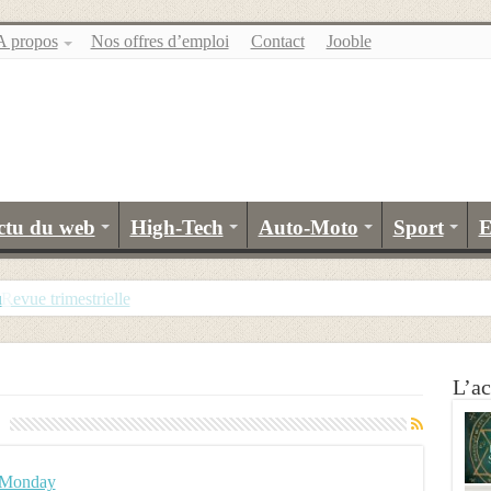
A propos
Nos offres d’emploi
Contact
Jooble
ctu du web
High-Tech
Auto-Moto
Sport
E
u
evue trimestrielle
L’ac
r Monday