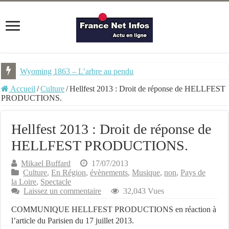
Wyoming 1863 – L’arbre au pendu
NEMU #7 – Spécial Steampunk – Revue trimestrielle
Accueil
/
Culture
/
Hellfest 2013 : Droit de réponse de HELLFEST
PRODUCTIONS.
Hellfest 2013 : Droit de réponse de
HELLFEST PRODUCTIONS.
Mikael Buffard
17/07/2013
Culture
,
En Région
,
évènements
,
Musique
,
non
,
Pays de
la Loire
,
Spectacle
Laissez un commentaire
32,043 Vues
COMMUNIQUE HELLFEST PRODUCTIONS en réaction à
l’article du Parisien du 17 juillet 2013.