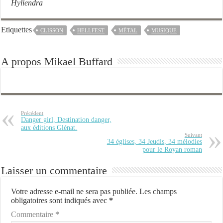
Hyliendra
Etiquettes
CLISSON
HELLFEST
MÉTAL
MUSIQUE
A propos Mikael Buffard
Précédent
Danger girl, Destination danger,
aux éditions Glénat.
Suivant
34 églises, 34 Jeudis, 34 mélodies
pour le Royan roman
Laisser un commentaire
Votre adresse e-mail ne sera pas publiée.
Les champs
obligatoires sont indiqués avec
*
Commentaire
*