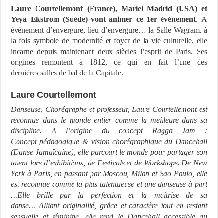
Laure Courtellemont (France), Mariel Madrid (USA) et
Yeya Ekstrom (Suède) vont animer ce 1er événement
. A
événement d’envergure, lieu d’envergure… la Salle Wagram, à
la fois symbole de modernité et foyer de la vie culturelle, elle
incarne depuis maintenant deux siècles l’esprit de Paris. Ses
origines remontent à 1812, ce qui en fait l’une des
dernières salles de bal de la Capitale.
Laure Courtellemont
Danseuse, Chorégraphe et professeur, Laure Courtellemont est
reconnue dans le monde
entier comme la meilleure dans sa
discipline. A l’origine du concept Ragga Jam :
Concept
pédagogique & vision chorégraphique du Dancehall
(Danse Jamaïcaine), elle parcourt le
monde pour partager son
talent lors d’exhibitions, de Festivals et de Workshops. De New
York à
Paris, en passant par Moscou, Milan et Sao Paulo, elle
est reconnue comme la plus talentueuse
et une danseuse à part
…Elle brille par la perfection et la maitrise de sa
danse…
Alliant originalité, grâce et caractère tout en restant
sensuelle et féminine, elle rend le Dancehall
accessible au