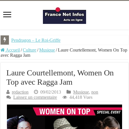
Pendragon – Le Roi-Griffe
La dernière sorcière – Ed. Hauteville
Accueil
/
Culture
/
Musique
/
Laure Courtellemont, Women On Top
avec Ragga Jam
Laure Courtellemont, Women On
Top avec Ragga Jam
redaction
09/02/2013
Musique
,
non
Laissez un commentaire
44,418 Vues