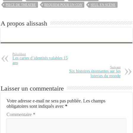
PIECE DE THÉATRE
REQUIEM POUR UN CON
SEUL EN SCÈNE
A propos alissash
Précédent
Les cartes d’identités valables 15
ans
Suivant
Six histoires étonnantes sur les
loteries du monde
Laisser un commentaire
Votre adresse e-mail ne sera pas publiée.
Les champs
obligatoires sont indiqués avec
*
Commentaire
*