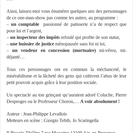
Ainsi, laissez-moi vous énumérer quelques uns des personnages
de ce one-man-show pas comme les autres, au programme :
–
un comptable
passionné de patisserie n’a de respect que
pour lui et l’argent,
–
un inspecteur des impôts
refoulé qui profite de son statut,
–
une huissier de justice
ménopausée sans foi ni loi,
–
un vendeur en concession (mortuaire)
mi-véreu, mi-
déjanté…
Tous ces personnages ont en commun la méchanceté, le
misérabilisme et la lâcheté des gens qui cultivent l’abus de leur
petit pouvoir acquis grâce à leur position sociale.
Un spectacle au ton grinçant qu’auraient adoré Coluche, Pierre
Desproges ou le Professeur Choron,…
A voir absolument !
Auteur : Jean-Philippe Levallois
Metteurs en scène : Giorgio Tebib, Jo Scaringella
Il Piccolo Théâtre 7 rue Mazarine 13100 Aix-en-Provence