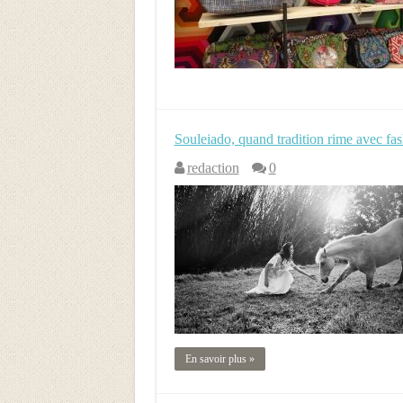
Souleiado, quand tradition rime avec fa
redaction
0
En savoir plus »