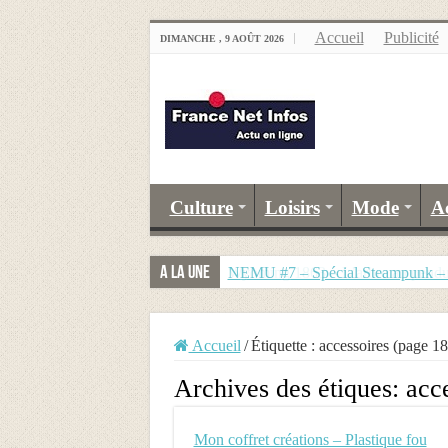
Accueil
Publicité
DIMANCHE , 9 AOÛT 2026
Culture
Loisirs
Mode
A
A la Une
NEMU #7 – Spécial Steampunk – R
Accueil
/
Étiquette :
accessoires
(page 18
Archives des étiques:
acc
Mon coffret créations – Plastique fou