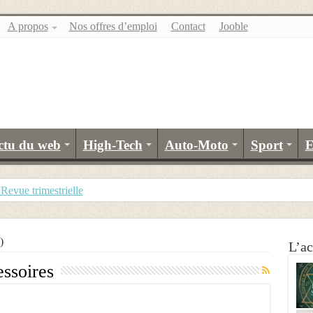
A propos
Nos offres d’emploi
Contact
Jooble
ctu du web
High-Tech
Auto-Moto
Sport
E
evue trimestrielle
)
L’ac
essoires