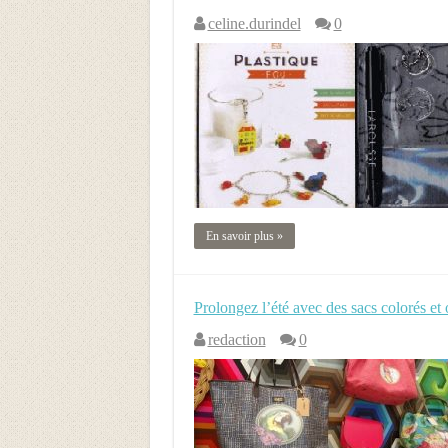
celine.durindel
0
En savoir plus »
Prolongez l’été avec des sacs colorés et
redaction
0