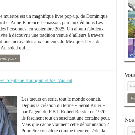
e muertos est un magnifique livre pop-up, de Dominique
rd et Anne-Florence Lemasson, paru aux éditions Les
es Personnes, en septembre 2025. Un album fabuleux
nvite à découvrir une tradition venue d’ailleurs à travers
tions incroyables aux couleurs du Mexique. Il y a du
. Au soleil qui …
avoir plus »
Vous
vec Stéphane Bourgoin et Joël Vaillant
Les tueurs en série, tout le monde connait.
Depuis la création du terme « Serial Killer »
par l’agent du F.B.I. Robert Ressler en 1970,
ils fascinent tout en suscitant une certaine peur.
Nos 
Mais que cache vraiment cette dénomination ?
Nos
Pour être considéré comme tueur en série, la
rubr