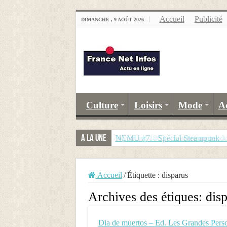
Accueil
Publicité
DIMANCHE , 9 AOÛT 2026
Culture
Loisirs
Mode
A
A la Une
Wyoming 1863 – L’arbre au pend
NEMU #7 – Spécial Steampunk – R
Accueil
/
Étiquette :
disparus
Archives des étiques:
dis
Dia de muertos – Ed. Les Grandes Pers