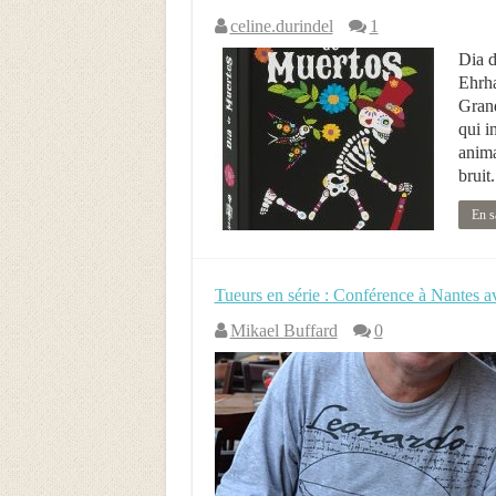
celine.durindel
1
Dia d
Ehrha
Grand
qui i
anima
bruit
En s
Tueurs en série : Conférence à Nantes a
Mikael Buffard
0