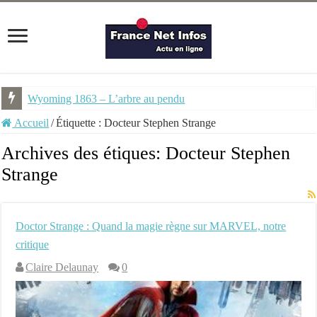
Wyoming 1863 – L’arbre au pendu
Accueil
/
Étiquette :
Docteur Stephen Strange
Archives des étiques:
Docteur Stephen
Strange
Doctor Strange : Quand la magie règne sur MARVEL, notre
critique
Claire Delaunay
0