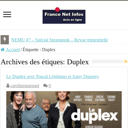
NEMU #7 – Spécial Steampunk – Revue trimestrielle
Accueil
/
Étiquette :
Duplex
Archives des étiques:
Duplex
Le Duplex avec Pascal Légitimus et Anny Duperey
carolinemarquet
0