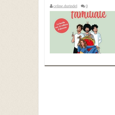
celine.durindel
0