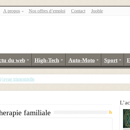
A propos
Nos offres d’emploi
Contact
Jooble
ctu du web
High-Tech
Auto-Moto
Sport
E
u
evue trimestrielle
L’ac
herapie familiale