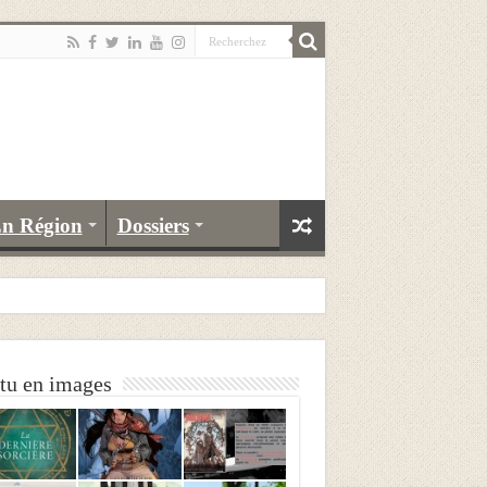
n Région
Dossiers
tu en images