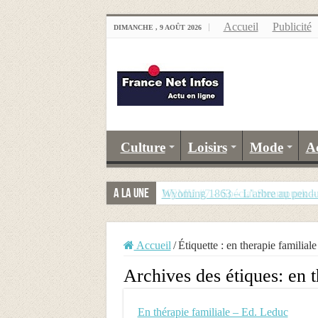
Accueil
Publicité
DIMANCHE , 9 AOÛT 2026
Culture
Loisirs
Mode
A
A la Une
Wyoming 1863 – L’arbre au pend
NEMU #7 – Spécial Steampunk – R
Accueil
/
Étiquette :
en therapie familiale
Archives des étiques:
en t
En thérapie familiale – Ed. Leduc