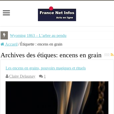
Wyoming 1863 – L’arbre au pendu
Accueil
/
Étiquette :
encens en grain
Archives des étiques:
encens en grain
Les encens en grains, pouvoirs magiques et rituels
Claire Delaunay
1