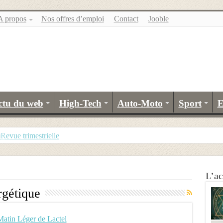
A propos
Nos offres d’emploi
Contact
Jooble
ctu du web
High-Tech
Auto-Moto
Sport
E
u
evue trimestrielle
L’ac
rgétique
Matin Léger de Lactel