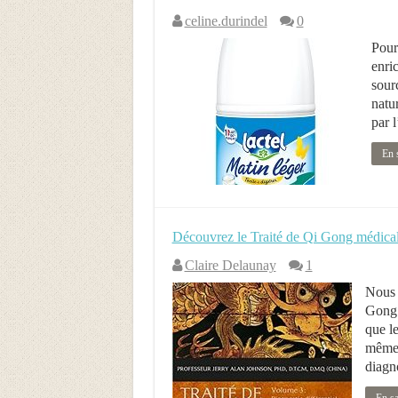
celine.durindel
0
Pour
enri
sourc
natu
par 
En 
Découvrez le Traité de Qi Gong médica
Claire Delaunay
1
Nous 
Gong 
que l
mêmes 
diagno