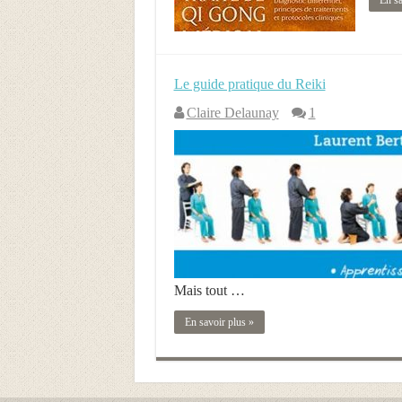
En sa
Le guide pratique du Reiki
Claire Delaunay
1
Mais tout …
En savoir plus »