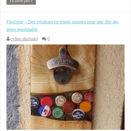
En savoir plus »
Florésine – Des créations en résine uniques pour une fête des
pères inoubliable
celine.durindel
0