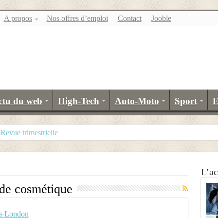
A propos
Nos offres d’emploi
Contact
Jooble
ctu du web
High-Tech
Auto-Moto
Sport
E
evue trimestrielle
es Éditions
L’ac
 de cosmétique
ea-London