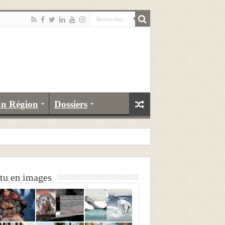
n Région
Dossiers
tu en images