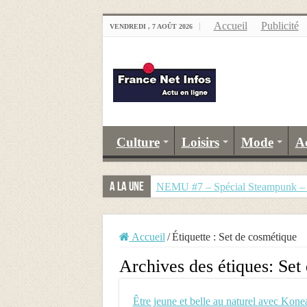
Accueil
Publicité
VENDREDI , 7 AOÛT 2026
Culture
Loisirs
Mode
A
A la Une
NEMU #7 – Spécial Steampunk – R
Groenland, Échos Arctiques – Étag
Accueil
/
Étiquette :
Set de cosmétique
Archives des étiques:
Set
Être jeune et belle au naturel avec Kon