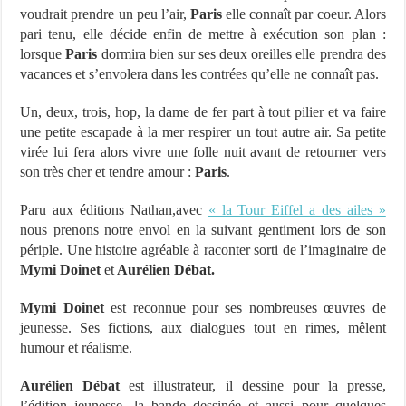
voudrait prendre un peu l’air,
Paris
elle connaît par coeur. Alors
pari tenu, elle décide enfin de mettre à exécution son plan :
lorsque
Paris
dormira bien sur ses deux oreilles elle prendra des
vacances et s’envolera dans les contrées qu’elle ne connaît pas.
Un, deux, trois, hop, la dame de fer part à tout pilier et va faire
une petite escapade à la mer respirer un tout autre air. Sa petite
virée lui fera alors vivre une folle nuit avant de retourner vers
son très cher et tendre amour :
Paris
.
Paru aux éditions Nathan,avec
« la Tour Eiffel a des ailes »
nous prenons notre envol en la suivant gentiment lors de son
périple. Une histoire agréable à raconter sorti de l’imaginaire de
Mymi Doinet
et
Aurélien Débat.
Mymi Doinet
est reconnue pour ses nombreuses œuvres de
jeunesse. Ses fictions, aux dialogues tout en rimes, mêlent
humour et réalisme.
Aurélien Débat
est illustrateur, il dessine pour la presse,
l’édition jeunesse, la bande dessinée et aussi pour quelques