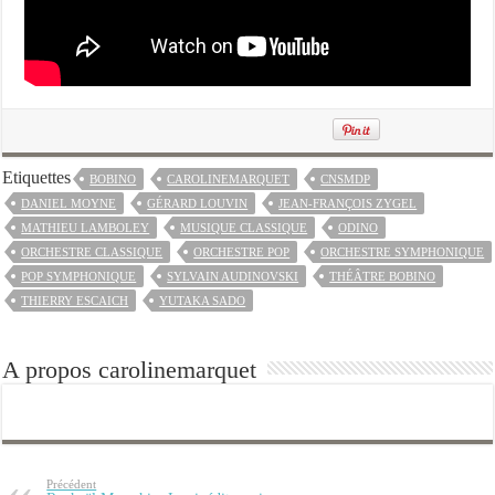
Etiquettes
BOBINO
CAROLINEMARQUET
CNSMDP
DANIEL MOYNE
GÉRARD LOUVIN
JEAN-FRANÇOIS ZYGEL
MATHIEU LAMBOLEY
MUSIQUE CLASSIQUE
ODINO
ORCHESTRE CLASSIQUE
ORCHESTRE POP
ORCHESTRE SYMPHONIQUE
POP SYMPHONIQUE
SYLVAIN AUDINOVSKI
THÉÂTRE BOBINO
THIERRY ESCAICH
YUTAKA SADO
A propos carolinemarquet
Précédent