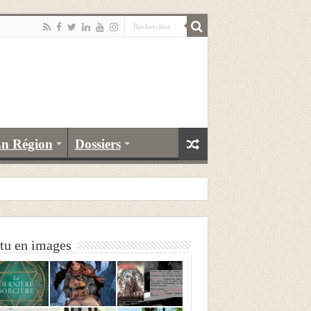
n Région
Dossiers
tu en images