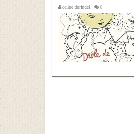
celine.durindel
0