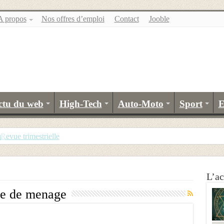
A propos
Nos offres d’emploi
Contact
Jooble
ctu du web
High-Tech
Auto-Moto
Sport
E
u
evue trimestrielle
L’ac
le de menage