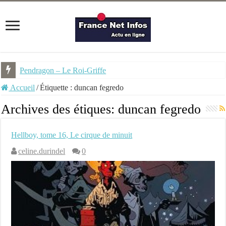
Pendragon – Le Roi-Griffe
Accueil
/
Étiquette :
duncan fegredo
Archives des étiques:
duncan fegredo
Hellboy, tome 16, Le cirque de minuit
celine.durindel
0