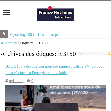
Wyoming 1863 – L’arbre au pendu
Accueil
/
Étiquette :
EB150
Archives des étiques:
EB150
BLUETTI a dévoilé son nouveau panneau solaire PV420 pour
un accès facile à l’énergie renouvelable
redaction
0