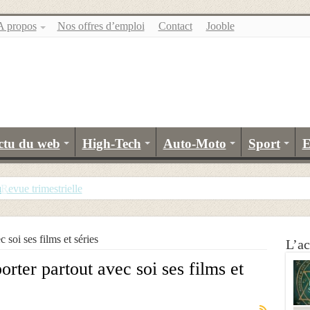
A propos
Nos offres d’emploi
Contact
Jooble
ctu du web
High-Tech
Auto-Moto
Sport
E
u
evue trimestrielle
 soi ses films et séries
L’ac
rter partout avec soi ses films et