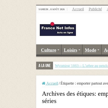
Accueil
Publicité
SAMEDI , 8 AOÛT 2026
Culture
Loisirs
Mode
A
A la Une
Wyoming 1863 – L’arbre au pend
NEMU #7 – Spécial Steampunk – R
Accueil
/
Étiquette :
emporter partout avec
Archives des étiques:
empo
séries