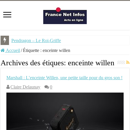
Pendragon – Le Roi-Griffe
Accueil
/
Étiquette :
enceinte willen
Archives des étiques:
enceinte willen
Marshall : L’enceinte Willen, une petite taille pour du gros son !
Claire Delaunay
0