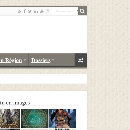
n Région
Dossiers
tu en images