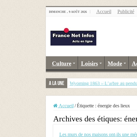
Accueil
Publicité
DIMANCHE , 9 AOÛT 2026
Culture
Loisirs
Mode
A
A la Une
Wyoming 1863 – L’arbre au pend
Accueil
/
Étiquette :
énergie des lieux
Archives des étiques:
éner
Les murs de nos maisons ont-ils une mé