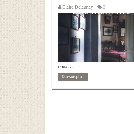
Claire Delaunay
0
nous …
En savoir plus »