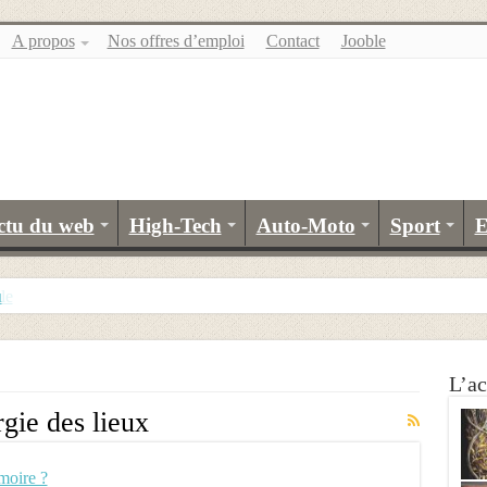
A propos
Nos offres d’emploi
Contact
Jooble
ctu du web
High-Tech
Auto-Moto
Sport
E
u
L’ac
gie des lieux
moire ?