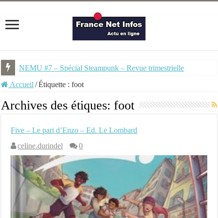
NEMU #7 – Spécial Steampunk – Revue trimestrielle
Accueil
/
Étiquette :
foot
Archives des étiques:
foot
Five – Le pari d’Enzo – Ed. Le Lombard
celine.durindel
0