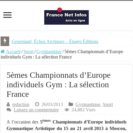
Groenland, Échos Arctiques – Étages Éditions
N.É.O. – Les moulins de Pandore – Ed. PKJ BD
Accueil
/
Sport
/
Gymnastique
/
5èmes Championnats d’Europe
individuels Gym : La sélection France
5èmes Championnats d’Europe
individuels Gym : La sélection
France
redaction
26/03/2013
Gymnastique
,
Sport
Laissez un commentaire
24,882 Vues
èmes
A l’occasion des
5
Championnats d’Europe individuels
Gymnastique Artistique du 15 au 21 avril 2013 à Moscou,