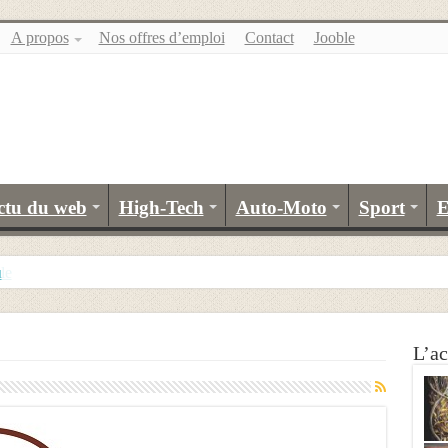
A propos
Nos offres d’emploi
Contact
Jooble
ctu du web
High-Tech
Auto-Moto
Sport
E
u
L’ac