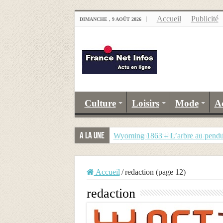
Accueil
Publicité
DIMANCHE , 9 AOÛT 2026
Culture
Loisirs
Mode
A
A la Une
Wyoming 1863 – L’arbre au pend
Accueil
/
redaction (page 12)
redaction