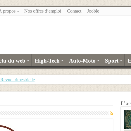
A propos
Nos offres d’emploi
Contact
Jooble
ctu du web
High-Tech
Auto-Moto
Sport
E
evue trimestrielle
L’ac