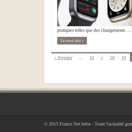
pratiques telles que des changements …
En savoir plus »
« Premier
...
10
«
18
19
© 2015 France Net Infos - Toute l'actualité grat