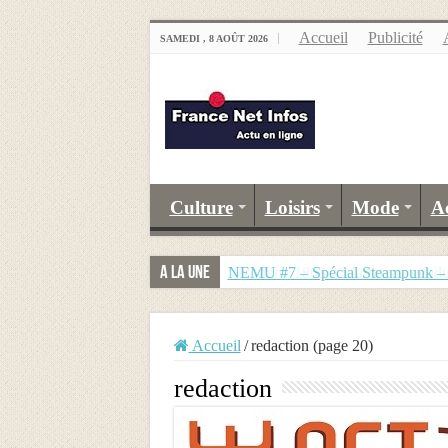
Accueil
Publicité
SAMEDI , 8 AOÛT 2026
Culture
Loisirs
Mode
A
A la Une
NEMU #7 – Spécial Steampunk – R
Accueil
/
redaction (page 20)
redaction