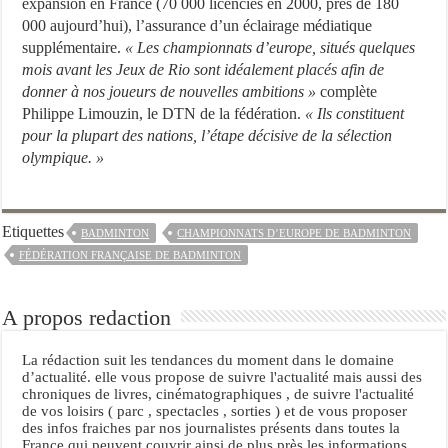
expansion en France (70 000 licenciés en 2000, près de 180
000 aujourd’hui), l’assurance d’un éclairage médiatique
supplémentaire.
« Les championnats d’europe, situés quelques
mois avant les Jeux de Rio sont idéalement placés afin de
donner à nos joueurs de nouvelles ambitions »
complète
Philippe Limouzin, le DTN de la fédération.
« Ils constituent
pour la plupart des nations, l’étape décisive de la sélection
olympique. »
Etiquettes
BADMINTON
CHAMPIONNATS D’EUROPE DE BADMINTON
FÉDÉRATION FRANÇAISE DE BADMINTON
A propos redaction
La rédaction suit les tendances du moment dans le domaine
d’actualité. elle vous propose de suivre l'actualité mais aussi des
chroniques de livres, cinématographiques , de suivre l'actualité
de vos loisirs ( parc , spectacles , sorties ) et de vous proposer
des infos fraiches par nos journalistes présents dans toutes la
France qui peuvent couvrir ainsi de plus près les informations ,