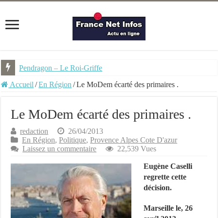
Pendragon – Le Roi-Griffe
Accueil
/
En Région
/
Le MoDem écarté des primaires .
Le MoDem écarté des primaires .
redaction
26/04/2013
En Région
,
Politique
,
Provence Alpes Cote D'azur
Laissez un commentaire
22,539 Vues
Eugène Caselli
regrette cette
décision.
Marseille le, 26