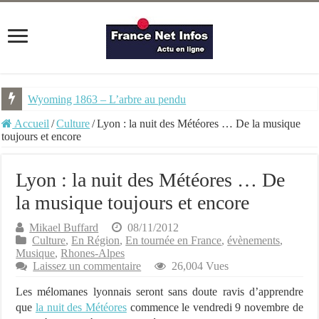
Wyoming 1863 – L’arbre au pendu
Accueil
/
Culture
/
Lyon : la nuit des Météores … De la musique
toujours et encore
Lyon : la nuit des Météores … De
la musique toujours et encore
Mikael Buffard
08/11/2012
Culture
,
En Région
,
En tournée en France
,
évènements
,
Musique
,
Rhones-Alpes
Laissez un commentaire
26,004 Vues
Les mélomanes lyonnais seront sans doute ravis d’apprendre
que
la nuit des Météores
commence le vendredi 9 novembre de