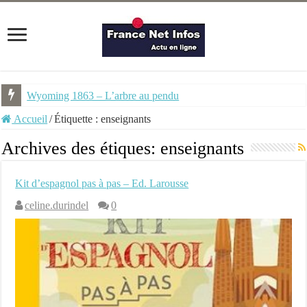
Wyoming 1863 – L’arbre au pendu
NEMU #7 – Spécial Steampunk – Revue trimestrielle
Accueil
/
Étiquette :
enseignants
Archives des étiques:
enseignants
Kit d’espagnol pas à pas – Ed. Larousse
celine.durindel
0