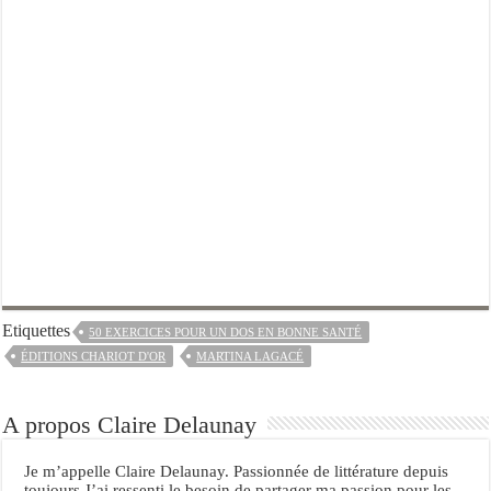
Etiquettes
50 EXERCICES POUR UN DOS EN BONNE SANTÉ
ÉDITIONS CHARIOT D'OR
MARTINA LAGACÉ
A propos Claire Delaunay
Je m’appelle Claire Delaunay. Passionnée de littérature depuis
toujours.J’ai ressenti le besoin de partager ma passion pour les