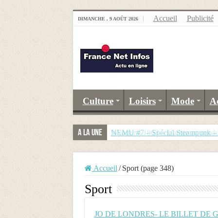
Accueil
Publicité
DIMANCHE , 9 AOÛT 2026
Culture
Loisirs
Mode
A
A la Une
Wyoming 1863 – L’arbre au pend
NEMU #7 – Spécial Steampunk – R
Accueil
/
Sport (page 348)
Sport
JO DE LONDRES- LE BILLET DE G