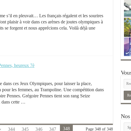
e s’il en pleuvait… Les français régalent et les sourires
font plaisir à voir dans ces arènes de joutes olympiques à
its se forgent et nous apprécions cela. Voilà déjà une
Pennes, heureux 7è
Vous
e dans ces Jeux Olympiques, pour laisser la place,
in pour les femmes, au Trampoline. Une compétition dans
oire Pennes. Grégoire Pennes tient son rang Seize
i dans cette …
Nos 
Nos
348
«
344
345
346
347
Page 348 of 348
rubr