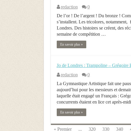
redaction
0
De l’or ! De l’argent ! Du bronze ! Comm
s’installent. Les tricolores, notamment, 
Londres. Des histoires se créent, des réc
semaine de compétition …
En savoir plus »
Jo de Londres : Trampoline – Grégoire 
redaction
0
La Gymnastique Artistique fait une paus
aujourd’hui pour les messieurs et dema
laquelle était engagé un Français : Grég
concurrents étaient en lice cet après-mid
En savoir plus »
« Premier
...
320
330
340