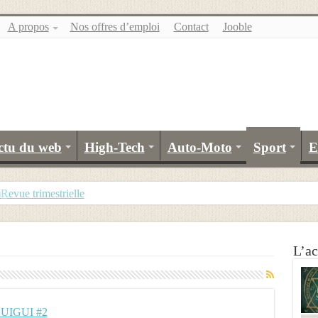
A propos
Nos offres d’emploi
Contact
Jooble
ctu du web
High-Tech
Auto-Moto
Sport
E
u
evue trimestrielle
L’ac
UIGUI #2