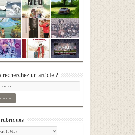
 recherchez un article ?
rubriques
iques