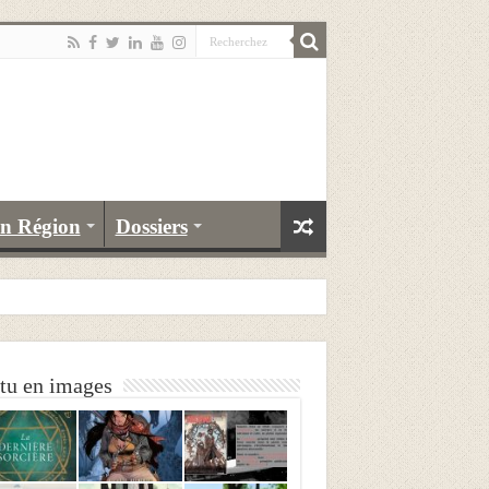
n Région
Dossiers
tu en images