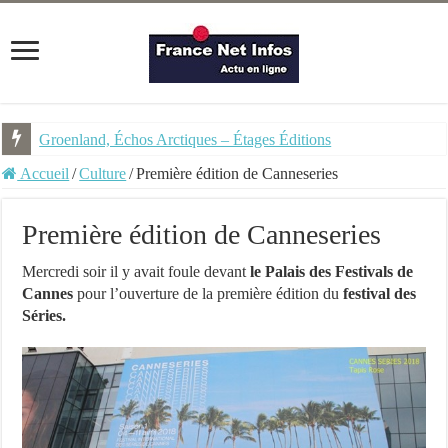
Groenland, Échos Arctiques – Étages Éditions
N.É.O. – Les moulins de Pandore – Ed. PKJ BD
Accueil
/
Culture
/
Première édition de Canneseries
Première édition de Canneseries
Mercredi soir il y avait foule devant
le Palais des Festivals de
Cannes
pour l’ouverture de la première édition du
festival des
Séries.