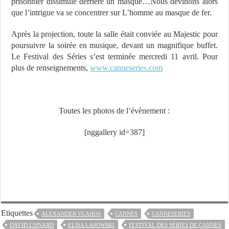
prisonnier dissimulé derrière un masque…Nous devinons alors
que l’intrigue va se concentrer sur L’homme au masque de fer.
Après la projection, toute la salle était conviée au Majestic pour
poursuivre la soirée en musique, devant un magnifique buffet.
Le Festival des Séries s’est terminée mercredi 11 avril. Pour
plus de renseignements,
www.canneseries.com
Toutes les photos de l’évènement :
[nggallery id=387]
Etiquettes
ALEXANDER VLAHOS
CANNES
CANNESERIES
DAVID LISNARD
ELISA LASOWSKI
FESTIVAL DES SÉRIES DE CANNES