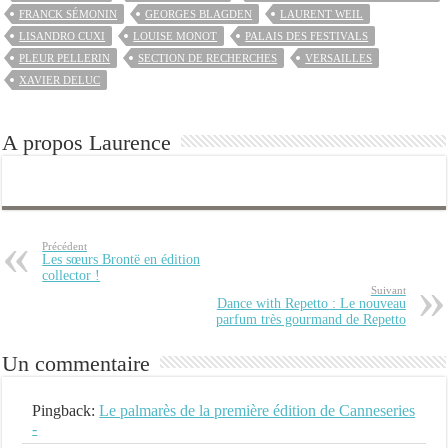
FRANCK SÉMONIN
GEORGES BLAGDEN
LAURENT WEIL
LISANDRO CUXI
LOUISE MONOT
PALAIS DES FESTIVALS
PLEUR PELLERIN
SECTION DE RECHERCHES
VERSAILLES
XAVIER DELUC
A propos Laurence
Précédent
Les sœurs Brontë en édition
collector !
Suivant
Dance with Repetto : Le nouveau
parfum très gourmand de Repetto
Un commentaire
Pingback:
Le palmarès de la première édition de Canneseries
-