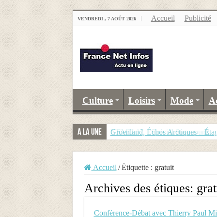
Accueil
Publicité
VENDREDI , 7 AOÛT 2026
Culture
Loisirs
Mode
A
A la Une
Groenland, Échos Arctiques – Étag
Accueil
/
Étiquette :
gratuit
Archives des étiques:
grat
Conférence-Débat avec Thierry Paul Mil