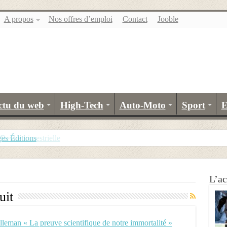
A propos
Nos offres d’emploi
Contact
Jooble
ctu du web
High-Tech
Auto-Moto
Sport
E
es Éditions
L’ac
uit
leman « La preuve scientifique de notre immortalité »