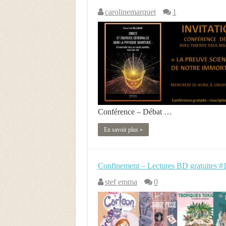
carolinemarquet
1
Conférence – Débat …
En savoir plus »
Confinement – Lectures BD gratuites #1 
stef emma
0