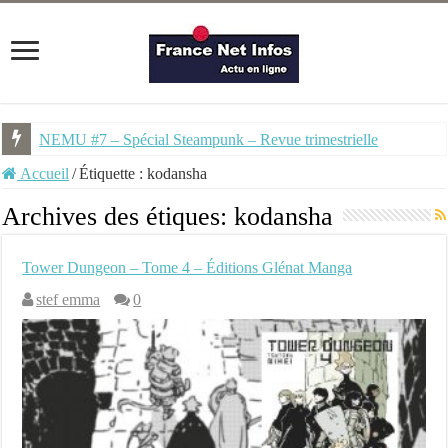
NEMU #7 – Spécial Steampunk – Revue trimestrielle
Groenland, Échos Arctiques – Étages Éditions
Accueil
/
Étiquette :
kodansha
Archives des étiques:
kodansha
Tower Dungeon – Tome 4 – Éditions Glénat Manga
stef emma
0