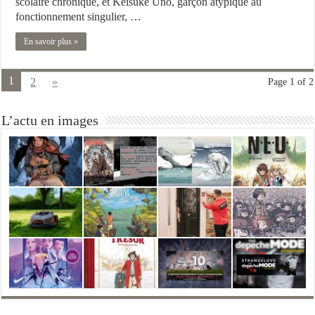
scolaire chronique, et Keisuke Uno, garçon atypique au
fonctionnement singulier, …
En savoir plus »
1
2
»
Page 1 of 2
L’actu en images