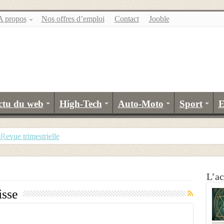
A propos
Nos offres d’emploi
Contact
Jooble
ctu du web
High-Tech
Auto-Moto
Sport
E
evue trimestrielle
L’ac
isse