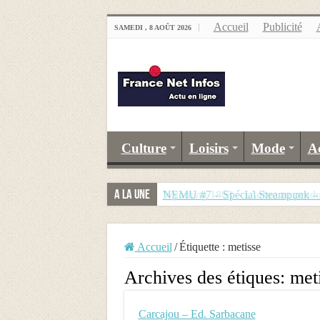
Accueil
Publicité
SAMEDI , 8 AOÛT 2026
Culture
Loisirs
Mode
A
A la Une
NEMU #7 – Spécial Steampunk – R
Accueil
/
Étiquette :
metisse
Archives des étiques:
met
Carcajou – Ed. Sarbacane