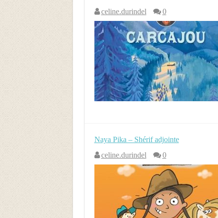
celine.durindel
0
Naya Pika – Shérif adjointe
celine.durindel
0