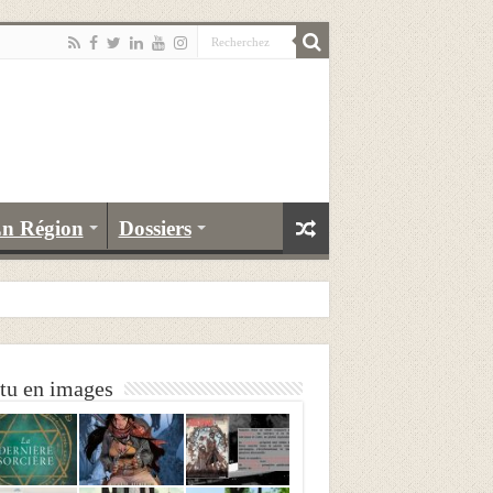
n Région
Dossiers
tu en images