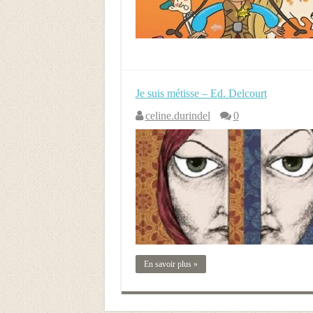
Je suis métisse – Ed. Delcourt
celine.durindel
0
En savoir plus »