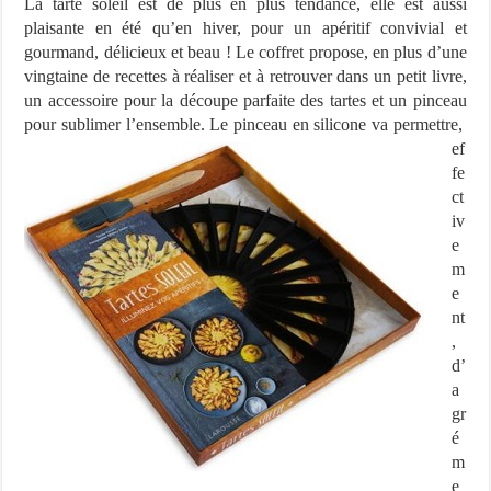
La tarte soleil est de plus en plus tendance, elle est aussi
plaisante en été qu’en hiver, pour un apéritif convivial et
gourmand, délicieux et beau ! Le coffret propose, en plus d’une
vingtaine de recettes à réaliser et à retrouver dans un petit livre,
un accessoire pour la découpe parfaite des tartes et un pinceau
pour sublimer l’ensemble.
Le pinceau en silicone va permettre,
ef
fe
ct
iv
e
m
e
nt
,
d’
a
gr
é
m
e