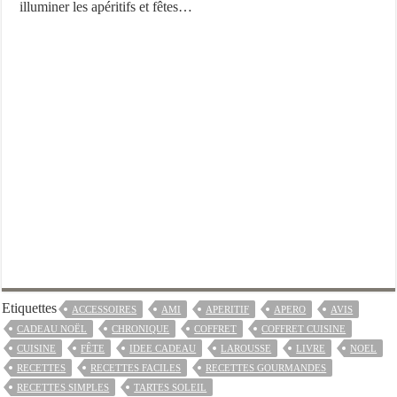
illuminer les apéritifs et fêtes…
Etiquettes
ACCESSOIRES
AMI
APERITIF
APERO
AVIS
CADEAU NOËL
CHRONIQUE
COFFRET
COFFRET CUISINE
CUISINE
FÊTE
IDEE CADEAU
LAROUSSE
LIVRE
NOEL
RECETTES
RECETTES FACILES
RECETTES GOURMANDES
RECETTES SIMPLES
TARTES SOLEIL