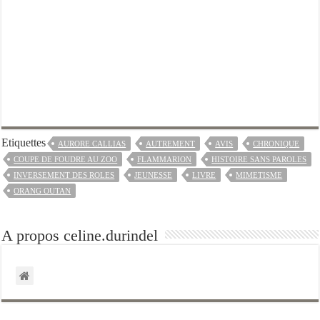
Etiquettes
AURORE CALLIAS
AUTREMENT
AVIS
CHRONIQUE
COUPE DE FOUDRE AU ZOO
FLAMMARION
HISTOIRE SANS PAROLES
INVERSEMENT DES ROLES
JEUNESSE
LIVRE
MIMETISME
ORANG OUTAN
A propos celine.durindel