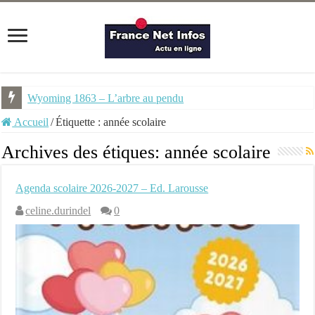
Wyoming 1863 – L’arbre au pendu
NEMU #7 – Spécial Steampunk – Revue trimestrielle
Accueil
/
Étiquette :
année scolaire
Archives des étiques:
année scolaire
Agenda scolaire 2026-2027 – Ed. Larousse
celine.durindel
0