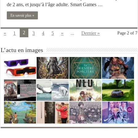
de 2 ans, et jusqu’à l’âge adulte. Smart Games …
En savoir plus »
2
«
1
3
4
5
»
...
Dernier »
Page 2 of 7
L’actu en images