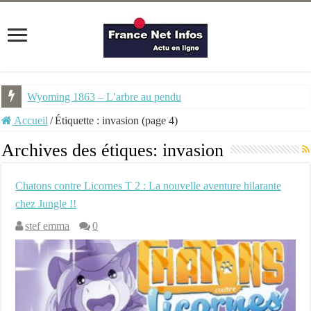
Wyoming 1863 – L’arbre au pendu
NEMU #7 – Spécial Steampunk – Revue trimestrielle
Accueil
/
Étiquette :
invasion
(page 4)
Archives des étiques:
invasion
Chatons contre Licornes T 2 : La nouvelle aventure hilarante
chez Jungle !!
stef emma
0