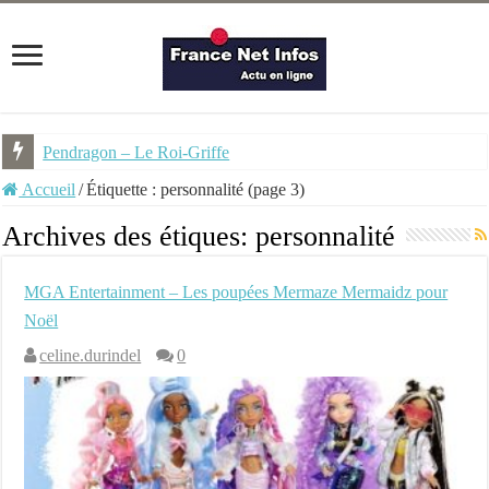
Pendragon – Le Roi-Griffe
La dernière sorcière – Ed. Hauteville
Accueil
/
Étiquette :
personnalité
(page 3)
Archives des étiques:
personnalité
MGA Entertainment – Les poupées Mermaze Mermaidz pour
Noël
celine.durindel
0