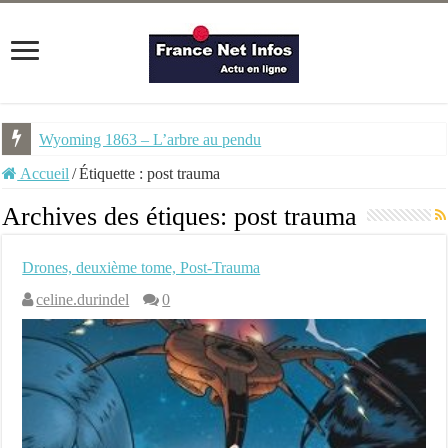
Wyoming 1863 – L’arbre au pendu
Accueil
/
Étiquette :
post trauma
Archives des étiques:
post trauma
Drones, deuxième tome, Post-Trauma
celine.durindel
0