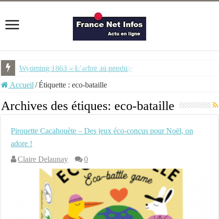
La dernière sorcière – Ed. Hauteville
Wyoming 1863 – L’arbre au pendu
Accueil
/
Étiquette :
eco-bataille
Archives des étiques:
eco-bataille
Pirouette Cacahouète – Des jeux éco-conçus pour Noël, on
adore !
Claire Delaunay
0