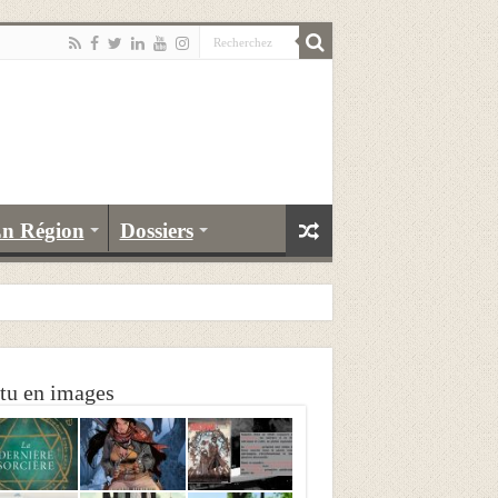
n Région
Dossiers
tu en images