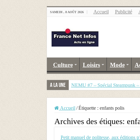
Accueil
Publicité
SAMEDI , 8 AOÛT 2026
Culture
Loisirs
Mode
A
A la Une
NEMU #7 – Spécial Steampunk – R
Accueil
/
Étiquette :
enfants polis
Archives des étiques:
enfa
Petit manuel de politesse, aux éditions p’