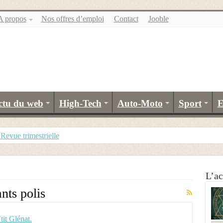
A propos
Nos offres d’emploi
Contact
Jooble
ctu du web
High-Tech
Auto-Moto
Sport
E
evue trimestrielle
L’ac
nts polis
tit Glénat.