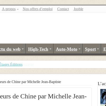
A propos
Nos offres d’emploi
Contact
Jooble
ctu du web
High-Tech
Auto-Moto
Sport
E
Étages Éditions
eurs de Chine par Michelle Jean-Baptiste
L’ac
eurs de Chine par Michelle Jean-