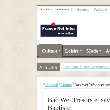
Accueil
Publicité
VENDREDI , 7 AOÛT 2026
Culture
Loisirs
Mode
A
A la Une
Groenland, Échos Arctiques – 
Accueil
/
Culture
/
Bao Wei Trésors et sav
Bao Wei Trésors et sav
Baptiste