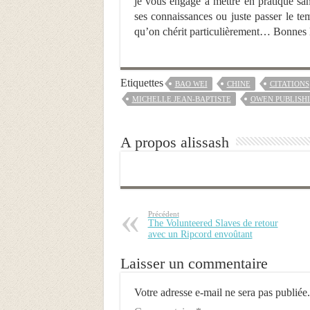
je vous engage à mettre en pratique sans
ses connaissances ou juste passer le tem
qu’on chérit particulièrement… Bonnes l
Etiquettes
BAO WEI
CHINE
CITATIONS
MICHELLE JEAN-BAPTISTE
OWEN PUBLISH
A propos alissash
Précédent
The Volunteered Slaves de retour
avec un Ripcord envoûtant
Laisser un commentaire
Votre adresse e-mail ne sera pas publiée.