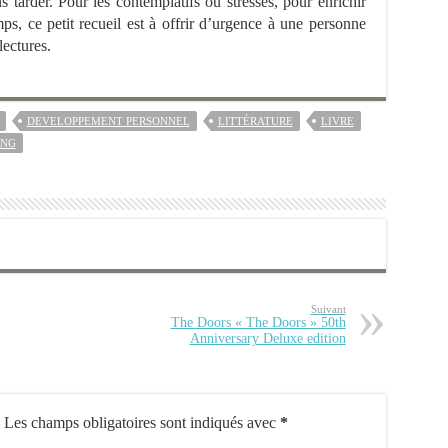
 tarder. Pour les contemplatifs ou stressés, pour enrichir
ps, ce petit recueil est à offrir d’urgence à une personne
ectures.
DEVELOPPEMENT PERSONNEL
LITTÉRATURE
LIVRE
ING
Suivant
The Doors « The Doors » 50th
Anniversary Deluxe edition
Les champs obligatoires sont indiqués avec
*