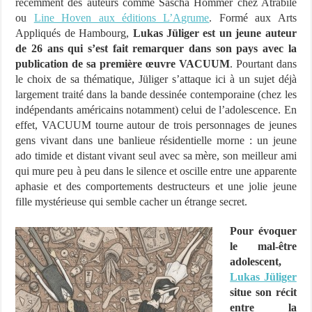
récemment des auteurs comme Sascha Hommer chez Atrabile
ou
Line Hoven aux éditions L’Agrume
. Formé aux Arts
Appliqués de Hambourg,
Lukas Jüliger est un jeune auteur
de 26 ans qui s’est fait remarquer dans son pays avec la
publication de sa première œuvre VACUUM
. Pourtant dans
le choix de sa thématique, Jüliger s’attaque ici à un sujet déjà
largement traité dans la bande dessinée contemporaine (chez les
indépendants américains notamment) celui de l’adolescence. En
effet, VACUUM tourne autour de trois personnages de jeunes
gens vivant dans une banlieue résidentielle morne : un jeune
ado timide et distant vivant seul avec sa mère, son meilleur ami
qui mure peu à peu dans le silence et oscille entre une apparente
aphasie et des comportements destructeurs et une jolie jeune
fille mystérieuse qui semble cacher un étrange secret.
Pour évoquer
le mal-être
adolescent,
Lukas Jüliger
situe son récit
entre la