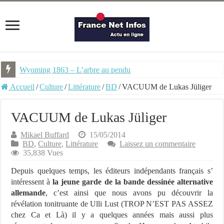
Wyoming 1863 – L’arbre au pendu
NEMU #7 – Spécial Steampunk – Revue trimestrielle
Accueil
/
Culture
/
Littérature
/
BD
/
VACUUM de Lukas Jüliger
VACUUM de Lukas Jüliger
Mikael Buffard
15/05/2014
BD
,
Culture
,
Littérature
Laissez un commentaire
35,838 Vues
Depuis quelques temps, les éditeurs indépendants français s’
intéressent à
la jeune garde de la bande dessinée alternative
allemande
, c’est ainsi que nous avons pu découvrir la
révélation tonitruante de Ulli Lust (TROP N’EST PAS ASSEZ
chez Ca et Là) il y a quelques années mais aussi plus