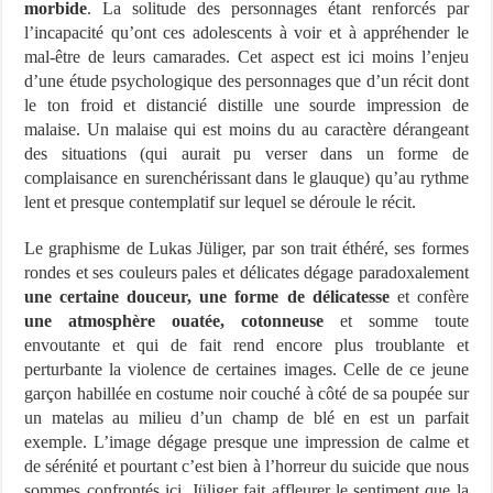
morbide
. La solitude des personnages étant renforcés par
l’incapacité qu’ont ces adolescents à voir et à appréhender le
mal-être de leurs camarades. Cet aspect est ici moins l’enjeu
d’une étude psychologique des personnages que d’un récit dont
le ton froid et distancié distille une sourde impression de
malaise. Un malaise qui est moins du au caractère dérangeant
des situations (qui aurait pu verser dans un forme de
complaisance en surenchérissant dans le glauque) qu’au rythme
lent et presque contemplatif sur lequel se déroule le récit.
Le graphisme de Lukas Jüliger, par son trait éthéré, ses formes
rondes et ses couleurs pales et délicates dégage paradoxalement
une certaine douceur, une forme de délicatesse
et confère
une atmosphère ouatée, cotonneuse
et somme toute
envoutante et qui de fait rend encore plus troublante et
perturbante la violence de certaines images. Celle de ce jeune
garçon habillée en costume noir couché à côté de sa poupée sur
un matelas au milieu d’un champ de blé en est un parfait
exemple. L’image dégage presque une impression de calme et
de sérénité et pourtant c’est bien à l’horreur du suicide que nous
sommes confrontés ici. Jüliger fait affleurer le sentiment que la