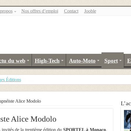
propos
Nos offres d’emploi
Contact
Jooble
ctu du web
High-Tech
Auto-Moto
Sport
E
es Éditions
apnéiste Alice Modolo
L’ac
iste Alice Modolo
s invités de la trentième édition du
SPORTEL à Monaco
.