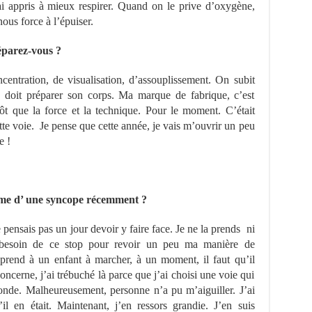
’ai appris à mieux respirer. Quand on le prive d’oxygène,
nous force à l’épuiser.
éparez-vous ?
ntration, de visualisation, d’assouplissement. On subit
n doit préparer son corps. Ma marque de fabrique, c’est
utôt que la force et la technique. Pour le moment. C’était
tte voie. Je pense que cette année, je vais m’ouvrir un peu
e !
time d’ une syncope récemment ?
e pensais pas un jour devoir y faire face. Je ne la prends ni
s besoin de ce stop pour revoir un peu ma manière de
rend à un enfant à marcher, à un moment, il faut qu’il
ncerne, j’ai trébuché là parce que j’ai choisi une voie qui
nde. Malheureusement, personne n’a pu m’aiguiller. J’ai
l en était. Maintenant, j’en ressors grandie. J’en suis