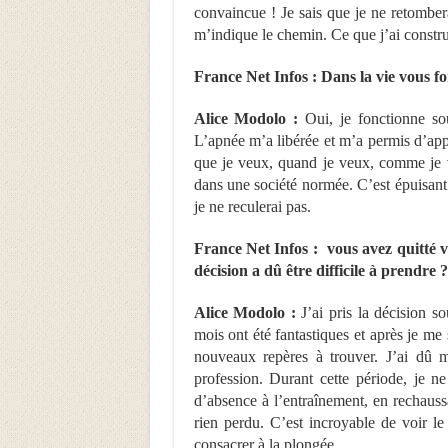
convaincue ! Je sais que je ne retomber
m’indique le chemin. Ce que j’ai construit
France Net Infos : Dans la vie vous f
Alice Modolo :
Oui, je fonctionne so
L’apnée m’a libérée et m’a permis d’appre
que je veux, quand je veux, comme je v
dans une société normée. C’est épuisant 
je ne reculerai pas.
France Net Infos : vous avez quitté v
décision a dû être difficile à prendre ?
Alice Modolo :
J’ai pris la décision so
mois ont été fantastiques et après je me 
nouveaux repères à trouver. J’ai dû 
profession. Durant cette période, je n
d’absence à l’entraînement, en rechaus
rien perdu. C’est incroyable de voir le
consacrer à la plongée.