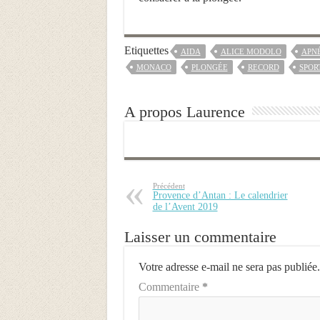
Etiquettes
AIDA
ALICE MODOLO
APN
MONACO
PLONGÉE
RECORD
SPOR
A propos Laurence
Précédent
Provence d’Antan : Le calendrier
de l’Avent 2019
Laisser un commentaire
Votre adresse e-mail ne sera pas publiée.
Commentaire
*