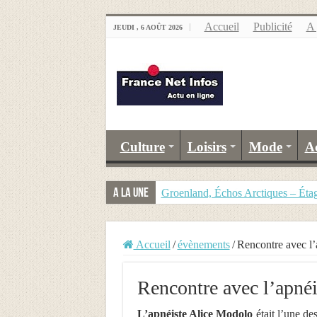
Accueil
Publicité
A 
JEUDI , 6 AOÛT 2026
Culture
Loisirs
Mode
A
A la Une
Groenland, Échos Arctiques – Étag
Accueil
/
évènements
/
Rencontre avec l’
Rencontre avec l’apné
L’apnéiste Alice Modolo
était l’une de