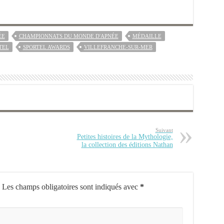
ÉE
CHAMPIONNATS DU MONDE D'APNÉE
MÉDAILLE
TEL
SPORTEL AWARDS
VILLEFRANCHE-SUR-MER
Suivant
Petites histoires de la Mythologie,
la collection des éditions Nathan
Les champs obligatoires sont indiqués avec
*